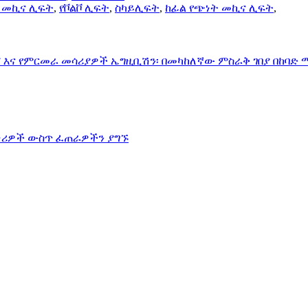
 መኪና ሊፍት
,
የቮልቮ ሊፍት
,
ስካይሊፍት
,
ከፊል የጭነት መኪና ሊፍት
,