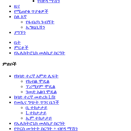
የብየዳ ማሽን
ዜና
የሚጠየቁ ጥያቄዎች
ስለ እኛ
የፋብሪካ ጉብኝት
ኤግዚቢሽን
ያግኙን
ቤት
ምርቶች
የኤሌክትሮኒክ መለኪያ ስርዓት
ምድቦች
የከባድ ተረኛ አምድ ሊፍት
የኬብል ሞዴል
ፕሪሚየም ሞዴል
ገመድ አልባ ሞዴል
ከባድ ተረኛ መድረክ Lfit
የመኪና ግጭት ጥገና ቤንች
ቢ ተከታታይ
L ተከታታይ
ኤም ተከታታይ
የኤሌክትሮኒክ መለኪያ ስርዓት
የጥርስ መጎተት ስርዓት + ብየዳ ማሽን