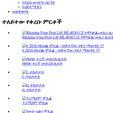
የጥርስ መጎተት ስርዓት
የብየዳ ማሽን
መለዋወጫ
ተለይተው የቀረቡ ምርቶች
Maxima Four Post Lift ML4030 CE የሞባይል መኪና ሊፍት 
የ 2016 የኬብል ሞዴል - ዝቅተኛው የዋጋ ማጽዳት !!!
የከባድ ተረኛ መድረክ ሊፍት
L ተከታታይ
ቢ ተከታታይ
ፕሪሚየም ሞዴል