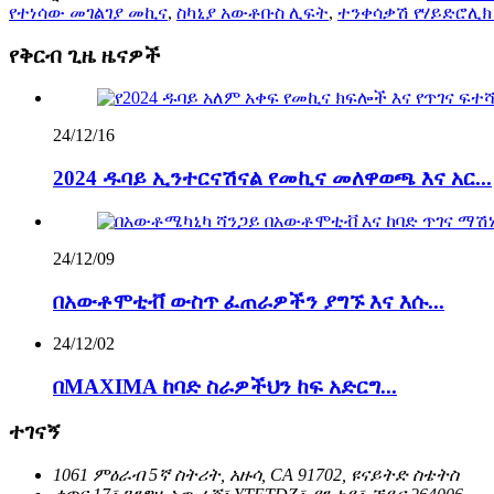
የተነሳው መገልገያ መኪና
,
ስካኒያ አውቶቡስ ሊፍት
,
ተንቀሳቃሽ የሃይድሮሊክ
የቅርብ ጊዜ ዜናዎች
24/12/16
2024 ዱባይ ኢንተርናሽናል የመኪና መለዋወጫ እና አር...
24/12/09
በአውቶሞቲቭ ውስጥ ፈጠራዎችን ያግኙ እና እሱ...
24/12/02
በMAXIMA ከባድ ስራዎችህን ከፍ አድርግ...
ተገናኝ
1061 ምዕራብ 5ኛ ስትሪት, አዙሳ, CA 91702, ዩናይትድ ስቴትስ