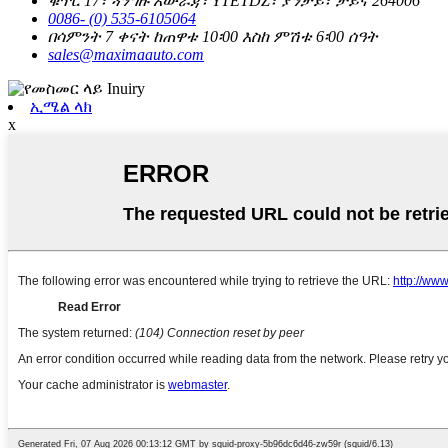
ቁጥር 17፣ ጓንግዙ አውራጃ፣ YTETDZ፣ ያንታይ፣ ቻይና 264006
0086- (0) 535-6105064
በሳምንት 7 ቀናት ከጠዋቱ 10፡00 እስከ ምሽቱ 6፡00 ሰዓት
sales@maximaauto.com
ኢሜል ላክ
x