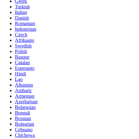
Greek
Turkish
Italian
Danish
Romanian
Indonesian
Czech
Afrikaans
Swedish
Polish
Basque
Catalan
Esperanto
Hindi
Lao
Albanian
Amharic
Armenian
Azerbaijani
Belarusian
Bengali
Bosnian
Bulgarian
Cebuano
Chichewa