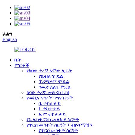
ፈልግ
English
ቤት
ምርቶች
የከባድ ተረኛ አምድ ሊፍት
የኬብል ሞዴል
ፕሪሚየም ሞዴል
ገመድ አልባ ሞዴል
ከባድ ተረኛ መድረክ Lfit
የመኪና ግጭት ጥገና ቤንች
ቢ ተከታታይ
L ተከታታይ
ኤም ተከታታይ
የኤሌክትሮኒክ መለኪያ ስርዓት
የጥርስ መጎተት ስርዓት + ብየዳ ማሽን
የጥርስ መጎተት ስርዓት