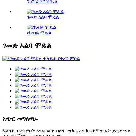
ፕሪሚየም ሞዴል
ገመድ አልባ ሞዴል
የኬብል ሞዴል
ገመድ አልባ ሞዴል
አጭር መግለጫ፡-
እድገት ብየዳ ሮቦት አንድ ወጥ ብየዳ ጥንካሬ እና ከፍተኛ ጥራት ያረጋግጣል.