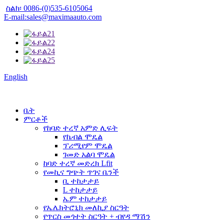
ስልክ፡ 0086-(0)535-6105064
E-mail:sales@maximaauto.com
English
ቤት
ምርቶች
የከባድ ተረኛ አምድ ሊፍት
የኬብል ሞዴል
ፕሪሚየም ሞዴል
ገመድ አልባ ሞዴል
ከባድ ተረኛ መድረክ Lfit
የመኪና ግጭት ጥገና ቤንች
ቢ ተከታታይ
L ተከታታይ
ኤም ተከታታይ
የኤሌክትሮኒክ መለኪያ ስርዓት
የጥርስ መጎተት ስርዓት + ብየዳ ማሽን