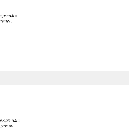
ያረጋግጣል።
ጋግጣሉ.
 ያረጋግጣል።
ረጋግጣሉ.