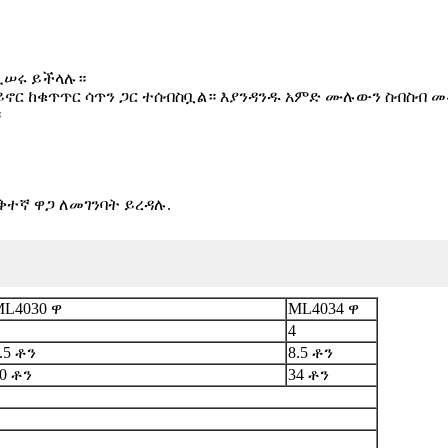
 ሊሠሩ ይችላሉ።
ይኖር ከቁጥጥር ሳጥን ጋር ተሰብስቧል። እያንዳንዱ አምድ ሙሉውን ስብስብ 
።
ተኛ ዋጋ ለመገንባት ይረዳሉ.
L4030 ዋ
ML4034 ዋ
4
.5 ቶን
8.5 ቶን
0 ቶን
34 ቶን