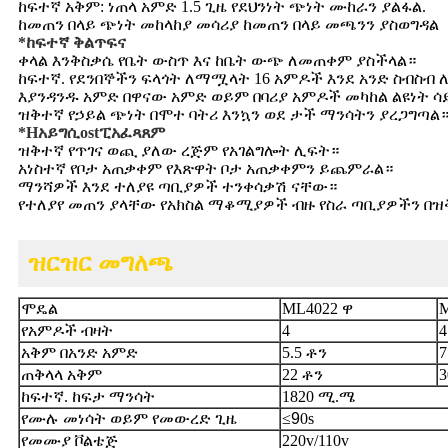
ከፍተኛ አቅም: ነጠላ አምድ 1.5 ጊዜ የደህንነት ጭነት ሙከራን ያልፋል.
ከመጠን በላይ ጭነት መከላከያ መሳሪያ ከመጠን በላይ መጫንን ያስወግዳል
*
ከፍተኛ ቅልጥፍና
ቀላል እንቅስቃሴ የቤት ውስጥ እና ከቤት ውጭ ለመጠቀም ያስችላል።
ከፍተኛ. የደንበኞችን ፍላጎት ለማሟላት 16 አምዶች እንደ አንድ ስብስብ
እያንዳንዱ አምድ በዋናው አምድ ወይም በባሪያ አምዶች መካከል ልዩነት ሳ
ዝቅተኛ የኃይል ጭነት በሞተ ባትሪ እንኳን ወደ ታች ማንሳትን ያረጋግጣል
*
H
አይግ
ሲ
ost
ፒ
አፈጻጸም
ዝቅተኛ የጥገና ወጪ ያለው ረጅም የአገልግሎት ሊፍት።
አነስተኛ የቦታ አጠቃቀም የእጽዋት ቦታ አጠቃቀምን ይጨምራል።
ማንሻዎች እንደ ተለያዩ ጣቢያዎች ተንቀሳቃሽ ናቸው።
የተለያየ መጠን ያላቸው የአክስል ማቆሚያዎች ብዙ የስራ ጣቢያዎችን በዝቅ
ዝርዝር መግለጫ
ሞዴል
ML4022 ዋ
M
የአምዶች ብዛት
4
4
አቅም በአንድ አምድ
5.5 ቶን
7
ጠቅላላ አቅም
22 ቶን
3
ከፍተኛ. ከፍታ ማንሳት
1820 ሚ.ሜ
የሙሉ መነሳት ወይም የመውረድ ጊዜ
≤
9
0s
የመሙያ ቮልቴጅ
220v/110v