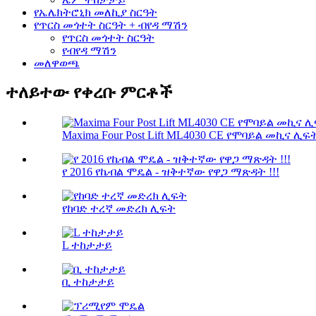
የኤሌክትሮኒክ መለኪያ ስርዓት
የጥርስ መጎተት ስርዓት + ብየዳ ማሽን
የጥርስ መጎተት ስርዓት
የብየዳ ማሽን
መለዋወጫ
ተለይተው የቀረቡ ምርቶች
Maxima Four Post Lift ML4030 CE የሞባይል መኪና ሊፍት 
የ 2016 የኬብል ሞዴል - ዝቅተኛው የዋጋ ማጽዳት !!!
የከባድ ተረኛ መድረክ ሊፍት
L ተከታታይ
ቢ ተከታታይ