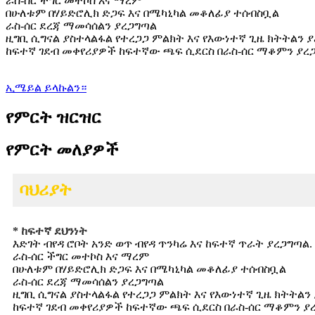
ራስ-ሰር ችግር መተኮስ እና ማረም
በሁለቱም በሃይድሮሊክ ድጋፍ እና በሜካኒካል መቆለፊያ ተሰብስቧል
ራስ-ሰር ደረጃ ማመሳሰልን ያረጋግጣል
ዚግቢ ሲግናል ያስተላልፋል የተረጋጋ ምልክት እና የእውነተኛ ጊዜ ክትትልን 
ከፍተኛ ገደብ መቀየሪያዎች ከፍተኛው ጫፍ ሲደርስ በራስ-ሰር ማቆምን ያረ
ኢሜይል ይላኩልን።
የምርት ዝርዝር
የምርት መለያዎች
ባህሪያት
* ከፍተኛ ደህንነት
እድገት ብየዳ ሮቦት አንድ ወጥ ብየዳ ጥንካሬ እና ከፍተኛ ጥራት ያረጋግጣል.
ራስ-ሰር ችግር መተኮስ እና ማረም
በሁለቱም በሃይድሮሊክ ድጋፍ እና በሜካኒካል መቆለፊያ ተሰብስቧል
ራስ-ሰር ደረጃ ማመሳሰልን ያረጋግጣል
ዚግቢ ሲግናል ያስተላልፋል የተረጋጋ ምልክት እና የእውነተኛ ጊዜ ክትትልን
ከፍተኛ ገደብ መቀየሪያዎች ከፍተኛው ጫፍ ሲደርስ በራስ-ሰር ማቆምን ያ