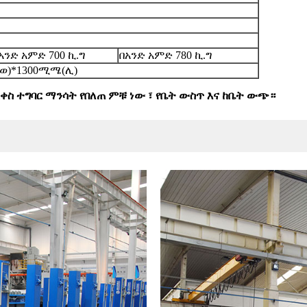
አንድ አምድ 700 ኪ.ግ
በአንድ አምድ 780 ኪ.ግ
ወ)*1300ሚሜ(ሊ)
ቀስ ተግባር ማንሳት የበለጠ ምቹ ነው ፣ የቤት ውስጥ እና ከቤት ውጭ።