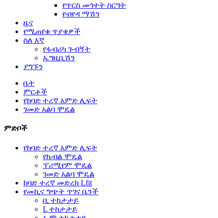
የጥርስ መጎተት ስርዓት
የብየዳ ማሽን
ዜና
የሚጠየቁ ጥያቄዎች
ስለ እኛ
የፋብሪካ ጉብኝት
ኤግዚቢሽን
ያግኙን
ቤት
ምርቶች
የከባድ ተረኛ አምድ ሊፍት
ገመድ አልባ ሞዴል
ምድቦች
የከባድ ተረኛ አምድ ሊፍት
የኬብል ሞዴል
ፕሪሚየም ሞዴል
ገመድ አልባ ሞዴል
ከባድ ተረኛ መድረክ Lfit
የመኪና ግጭት ጥገና ቤንች
ቢ ተከታታይ
L ተከታታይ
ኤም ተከታታይ