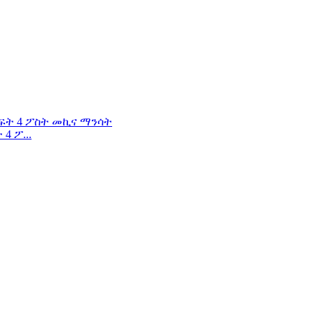
4 ፖ...