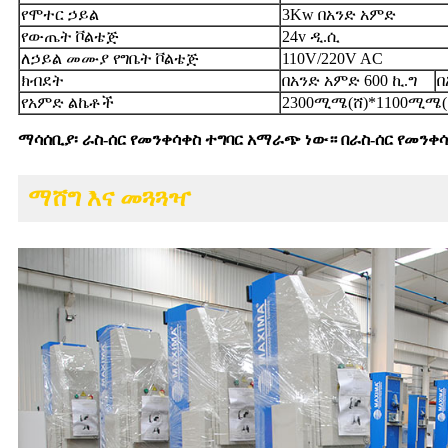
የሞተር ኃይል
3Kw በአንድ አምድ
የውጤት ቮልቴጅ
24v ዲ.ሲ
ለኃይል መሙያ የግቤት ቮልቴጅ
110V/220V AC
ክብደት
በአንድ አምድ 600 ኪ.ግ
በ
የአምድ ልኬቶች
2300ሚሜ(ሸ)*1100ሚሜ(
ማሳሰቢያ፡ ራስ-ሰር የመንቀሳቀስ ተግባር አማራጭ ነው። በራስ-ሰር የመንቀሳ
ማሸግ እና መጓጓዣ