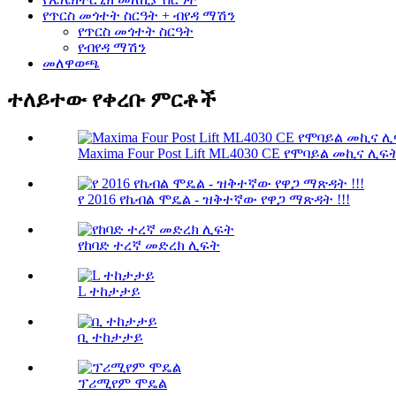
የጥርስ መጎተት ስርዓት + ብየዳ ማሽን
የጥርስ መጎተት ስርዓት
የብየዳ ማሽን
መለዋወጫ
ተለይተው የቀረቡ ምርቶች
Maxima Four Post Lift ML4030 CE የሞባይል መኪና ሊፍት 
የ 2016 የኬብል ሞዴል - ዝቅተኛው የዋጋ ማጽዳት !!!
የከባድ ተረኛ መድረክ ሊፍት
L ተከታታይ
ቢ ተከታታይ
ፕሪሚየም ሞዴል