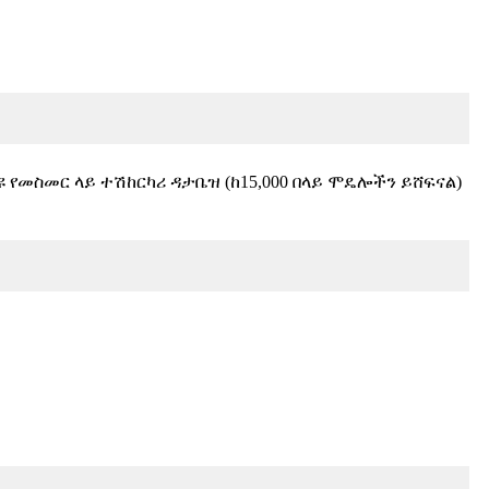
 የመስመር ላይ ተሽከርካሪ ዳታቤዝ (ከ15,000 በላይ ሞዴሎችን ይሸፍናል)