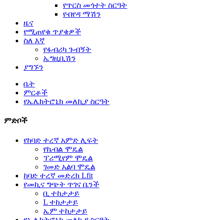
የጥርስ መጎተት ስርዓት
የብየዳ ማሽን
ዜና
የሚጠየቁ ጥያቄዎች
ስለ እኛ
የፋብሪካ ጉብኝት
ኤግዚቢሽን
ያግኙን
ቤት
ምርቶች
የኤሌክትሮኒክ መለኪያ ስርዓት
ምድቦች
የከባድ ተረኛ አምድ ሊፍት
የኬብል ሞዴል
ፕሪሚየም ሞዴል
ገመድ አልባ ሞዴል
ከባድ ተረኛ መድረክ Lfit
የመኪና ግጭት ጥገና ቤንች
ቢ ተከታታይ
L ተከታታይ
ኤም ተከታታይ
የኤሌክትሮኒክ መለኪያ ስርዓት