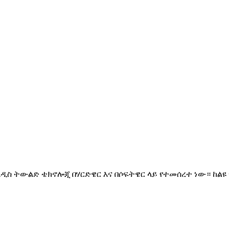
አዲስ ትውልድ ቴክኖሎጂ በሃርድዌር እና በሶፍትዌር ላይ የተመሰረተ ነው። ከልዩ 