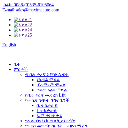
ስልክ፡ 0086-(0)535-6105064
E-mail:sales@maximaauto.com
English
ቤት
ምርቶች
የከባድ ተረኛ አምድ ሊፍት
የኬብል ሞዴል
ፕሪሚየም ሞዴል
ገመድ አልባ ሞዴል
ከባድ ተረኛ መድረክ Lfit
የመኪና ግጭት ጥገና ቤንች
ቢ ተከታታይ
L ተከታታይ
ኤም ተከታታይ
የኤሌክትሮኒክ መለኪያ ስርዓት
የጥርስ መጎተት ስርዓት + ብየዳ ማሽን