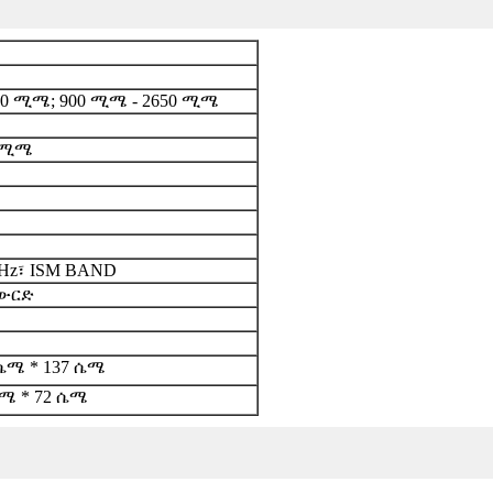
50 ሚሜ; 900 ሚሜ - 2650 ሚሜ
0 ሚሜ
GHz፣ ISM BAND
አውርድ
 ሴሜ * 137 ሴሜ
ሴሜ * 72 ሴሜ