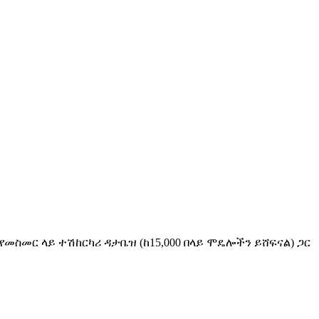
የመስመር ላይ ተሽከርካሪ ዳታቤዝ (ከ15,000 በላይ ሞዴሎችን ይሸፍናል) ጋር