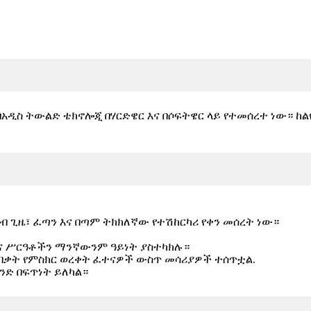
በአዲስ ትውልድ ቴክኖሎጂ በሃርድዌር እና በሶፍትዌር ላይ የተመሰረተ ነው። ከልዩ
ብ ጊዜ፣ ፈጣን እና በጣም ትክክለኛው የተሽከርካሪ የቀን መሰረት ነው።
ገና ሥርዓቶችን ማንኛውንም ዓይነት ያስተካክሉ።
ቃት የምስክር ወረቀት ፈተናዎች ውስጥ መሳሪያዎች ተሰጥቷል.
ግንድ በፍጥነት ይለካል።