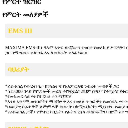
የምርት ዝርዝር
የምርት መለያዎች
EMS III
MAXIMA EMS III፣ ዓለም አቀፍ ደረጃውን የጠበቀ የመለኪያ ሥርዓት፣ 
ጋር በማጣመር ቀልጣፋ እና ለመስራት ቀላል ነው።
ባህሪያት
*
ራስ-አካል የውሂብ ጎታ ከገለልተኛ የአእምሮአዊ ንብረት መብቶች ጋር
*
ከ15,000 በላይ የሞዴሎች መረጃ ተሸፍኗል፣ ይህም በጣም የተሟላ፣ የቅር
*
የመስመር ላይ የተሽከርካሪ ቀን ማሻሻያ
*
እንደ አግዳሚ ወንበሮች፣ ማንሻዎች እና የወለል ንጣፎችን የመሳሰሉ የጥ
*
በሙያዊ ሰራተኞች ልምምዶች መሰረት በኮሚዩኒኬሽን ሚኒስቴር የሙያ ብ
*
የራስ-አካል ታች፣ የሞተር ካቢኔት፣ የፊትና የኋላ መስኮቶችን፣ በሮች እና 