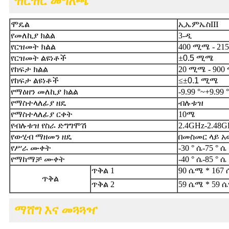
ዝርዝር መግለጫ
ሞዴል
ኢኤምኤስ
Ⅲ
የመለኪያ ክልል
3-ዲ
የርዝመት ክልል
400 ሚሜ - 21
የርዝመት ልዩነቶች
±
0.5 ሚሜ
የከፍታ ክልል
20 ሚሜ - 90
የከፍታ ልዩነቶች
≤±
0.1 ሚሜ
የማዕዘን መለኪያ ክልል
-9.99 °~+9.99 °
የማስተላለፊያ ዘዴ
ብሉቱዝ
የማስተላለፊያ ርቀት
10ሜ
የብሉቱዝ የስራ ድግግሞሽ
2.4GHz-2.48
የውሂብ ማዘመን ዘዴ
በመስመር ላይ 
የሥራ ሙቀት
-30 ° ሴ-75 ° ሴ
የማከማቻ ሙቀት
-40 ° ሴ-85 ° ሴ
ጥቅል 1
90 ሴሜ * 167
ጥቅል
ጥቅል 2
59 ሴሜ * 59 
ማሸግ እና መጓጓዣ