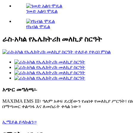
ገመድ አልባ ሞዴል
የኬብል ሞዴል
ራስ-አካል የኤሌክትሪክ መለኪያ ስርዓት
አጭር መግለጫ፡-
MAXIMA EMS III፣ ዓለም አቀፍ ደረጃውን የጠበቀ የመለኪያ ሥርዓት፣ በ
በማጣመር ቀልጣፋ እና ለመስራት ቀላል ነው።
ኢሜይል ይላኩልን።