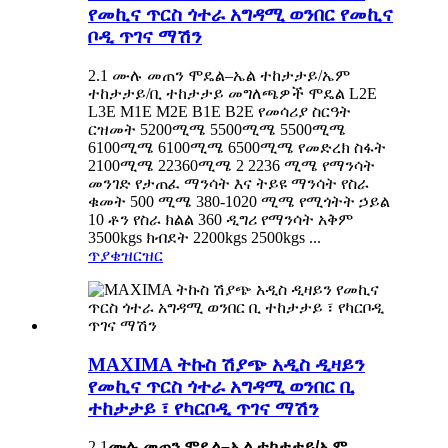
የመኪና ጥርስ ጎተራ አግዳሚ ወንበር የመኪና
ቦዲ ጥገና ማሽን
2.1 ሙሉ መጠን ሞዴል–ኤል ተከታታይ/ኤም
ተከታታይ/ቢ ተከታታይ መግለጫዎች ሞዴል L2E
L3E M1E M2E B1E B2E የመሳሪያ ስርዓት
ርዝመት 5200ሚሜ 5500ሚሜ 5500ሚሜ
6100ሚሜ 6100ሚሜ 6500ሚሜ የመድረክ ስፋት
2100ሚሜ 22360ሚሜ 2 2236 ሚሜ የማንሳት
መንገድ የታጠፈ ማንሳት እና ትይዩ ማንሳት የስራ
ቁመት 500 ሚሜ 380-1020 ሚሜ የሚጎትት ኃይል
10 ቶን የስራ ክልል 360 ዲግሪ የማንሳት አቅም
3500kgs ክብደት 2200kgs 2500kgs ...
ጥያቄ
ዝርዝር
MAXIMA ትኩስ ሽያጭ አዲስ ዲዛይን
የመኪና ጥርስ ጎተራ አግዳሚ ወንበር ቢ
ተከታታይ ፣ የካርቦዲ ጥገና ማሽን
2.1
ሙሉ መጠን ሞዴል–ኤል ተከታታይ/ኤም