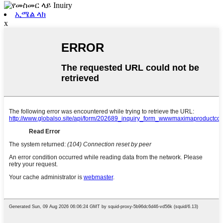
ኢሜል ላክ
x