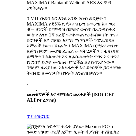
MAXIMA፣ Bantam፣ Welion፣ ARS እና 999
ያካትታሉ።
በ MIT ቡድን ስር እንደ አንድ ንዑስ ድርጅት ፣
MAXIMA የ 65% የቻይና ገበያን በመያዝ እና ወደ
40+ ሀገሮች በማጓጓዝ በቻይና ውስጥ በኢንዱስትሪ
ውስጥ እንደ 1ኛ ደረጃ የተቀመጠ የራስ-ሰውነት ጥገና
ስርዓቶች እና የከባድ አምድ ማንሻዎች ፕሮፌሽናል
አምራች ነው። በኩራት ፣ MAXIMA በቻይና ውስጥ
እጅግ በጣም ሙያዊ ፈጠራ መፍትሄዎችን ፣ ቴክኒካዊ
ልማትን ፣ ስልጠናን እና ለራስ-ሰውነት ጥገና እና ጥገና
የደንበኛ ድጋፍ መስጠት የሚችል ልዩ ኩባንያ ነው።
በዓለም ዙሪያ ካሉ አከፋፋዮች እና ደንበኞች ጋር የንግድ
ትብብር ለመገንባት በጉጉት እንጠባበቃለን።
.
.
.
መመዘኛዎች እና የምስክር ወረቀቶች (ISO፣ CE፣
ALI የተረጋገጠ)
.
ጥያቄ
ዝርዝር