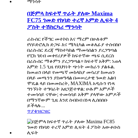
በጅምላ ከፍተኛ ጥራት ያለው Maxima
FC75 ገመድ የከባድ ተረኛ አምድ ሊፍት 4
ፖስት ተሽከርካሪ ማንሳት
ራስ-ሰር የችግር መተኮስ እና ማረም በሁለቱም
የሃይድሮሊክ ድጋፍ እና ሜካኒካል መቆለፊያ ተሰብስቦ
በራስ-ሰር ደረጃ ማስተካከል ማመሳሰልን ያረጋግጣል
የፒክ ገደብ መቀየሪያዎች ከፍተኛው ጫፍ ሲደርስ
በራስ-ሰር ማቆምን ያረጋግጣል። ከፍተኛ አቅም: ነጠላ
አምድ 1.5 ጊዜ የደህንነት ጭነት ሙከራን ያልፋል.
ከመጠን በላይ የመጫኛ መከላከያ መሳሪያ ከመጠን
በላይ መጫንን ያስወግዳል በመሠረታዊ ገመድ አልባ
ሞዴል ላይ በመመስረት, MAXIMA አዲሱን የነጻ
ግንኙነት ተግባራት አዘጋጅተዋል: ሁሉም አምዶች
ተመሳሳይ ናቸው; ተመሳሳይ አቅም ያላቸው አምዶች
በማንኛውም ጊዜ እንደ ስብስብ በነጻ ሊሰበሰቡ
ይችላሉ...
ጥያቄ
ዝርዝር