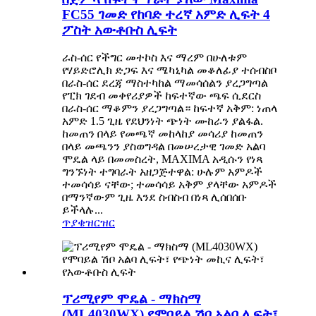
FC55 ገመድ የከባድ ተረኛ አምድ ሊፍት 4
ፖስት አውቶቡስ ሊፍት
ራስ-ሰር የችግር መተኮስ እና ማረም በሁለቱም
የሃይድሮሊክ ድጋፍ እና ሜካኒካል መቆለፊያ ተሰብስቦ
በራስ-ሰር ደረጃ ማስተካከል ማመሳሰልን ያረጋግጣል
የፒክ ገደብ መቀየሪያዎች ከፍተኛው ጫፍ ሲደርስ
በራስ-ሰር ማቆምን ያረጋግጣል። ከፍተኛ አቅም: ነጠላ
አምድ 1.5 ጊዜ የደህንነት ጭነት ሙከራን ያልፋል.
ከመጠን በላይ የመጫኛ መከላከያ መሳሪያ ከመጠን
በላይ መጫንን ያስወግዳል በመሠረታዊ ገመድ አልባ
ሞዴል ላይ በመመስረት, MAXIMA አዲሱን የነጻ
ግንኙነት ተግባራት አዘጋጅተዋል: ሁሉም አምዶች
ተመሳሳይ ናቸው; ተመሳሳይ አቅም ያላቸው አምዶች
በማንኛውም ጊዜ እንደ ስብስብ በነጻ ሊሰበሰቡ
ይችላሉ...
ጥያቄ
ዝርዝር
ፕሪሚየም ሞዴል - ማክስማ
(ML4030WX) የሞባይል ሽቦ አልባ ሊፍት፣