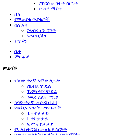
የጥርስ መጎተት ስርዓት
የብየዳ ማሽን
ዜና
የሚጠየቁ ጥያቄዎች
ስለ እኛ
የፋብሪካ ጉብኝት
ኤግዚቢሽን
ያግኙን
ቤት
ምርቶች
ምድቦች
የከባድ ተረኛ አምድ ሊፍት
የኬብል ሞዴል
ፕሪሚየም ሞዴል
ገመድ አልባ ሞዴል
ከባድ ተረኛ መድረክ Lfit
የመኪና ግጭት ጥገና ቤንች
ቢ ተከታታይ
L ተከታታይ
ኤም ተከታታይ
የኤሌክትሮኒክ መለኪያ ስርዓት
የጥርስ መጎተት ስርዓት + ብየዳ ማሽን