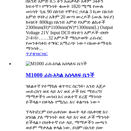
በአንድ አምድ 8.5 ቶን አጠቃላይ አቅም 34ቶን
ከፍተኛ። የማንሳት ቁመት 1820 ሚሜ የሙሉ
መነሳት ጊዜ 90 ሰከንድ የሞተር ኃይል 3 ኪው በአንድ
አምድ የባትሪ አቅም 20 ውጣ ውረዶች (ሙሉ ክፍያ)
ክብደት 800kgs በአንድ አምድ የአምድ ልኬቶች
2300mm(H)*1100mm(W)*1300mm(L) Output
Voltage 21V Input DC0 የቡድን አምዶች ብዛት
2፣4፣6፣……32 አምዶች ማስታወሻ፡ ራስ-ሰር
የመንቀሳቀስ ተግባር አማራጭ ነው። በአውቶማቲክ
ማንሳት...
ጥያቄ
ዝርዝር
M1000 ራስ-አካል አሰላለፍ ቤንች
ገለልተኛ የተማከለ ቁጥጥር ስርዓት፡ አንድ እጀታ
መድረክን ወደ ላይ እና ወደ ታች ከፍ ማድረግ፣
ማማዎችን መሳብ እና ሁለተኛ ደረጃ ማንሳት
ይችላል። በቀላሉ የሚሰራ እና ቀልጣፋ ነው።
ፕላትፎርም በተጠቀሰው ቁመት ላይ በአቀባዊ እና
ዘንበል ያለ ማንሳት ወደ ላይ እና ወደ ታች ማንሳት
ይችላል። በዝቅተኛ ቦታ ላይ, ማማዎችን መጫን
ወይም ማቃለል ቀላል ነው, ይህም በአንድ ሰው