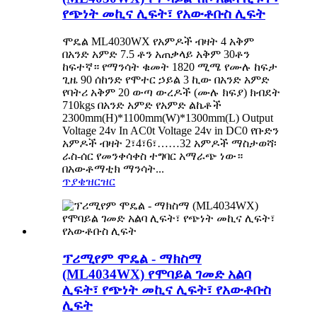
የጭነት መኪና ሊፍት፣ የአውቶቡስ ሊፍት
ሞዴል ML4030WX የአምዶች ብዛት 4 አቅም
በአንድ አምድ 7.5 ቶን አጠቃላይ አቅም 30ቶን
ከፍተኛ። የማንሳት ቁመት 1820 ሚሜ የሙሉ ከፍታ
ጊዜ 90 ሰከንድ የሞተር ኃይል 3 ኪው በአንድ አምድ
የባትሪ አቅም 20 ውጣ ውረዶች (ሙሉ ክፍያ) ክብደት
710kgs በአንድ አምድ የአምድ ልኬቶች
2300mm(H)*1100mm(W)*1300mm(L) Output
Voltage 24v In AC0t Voltage 24v in DC0 የቡድን
አምዶች ብዛት 2፣4፣6፣……32 አምዶች ማስታወሻ፡
ራስ-ሰር የመንቀሳቀስ ተግባር አማራጭ ነው።
በአውቶማቲክ ማንሳት...
ጥያቄ
ዝርዝር
ፕሪሚየም ሞዴል - ማክስማ
(ML4034WX) የሞባይል ገመድ አልባ
ሊፍት፣ የጭነት መኪና ሊፍት፣ የአውቶቡስ
ሊፍት