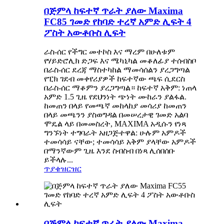
በጅምላ ከፍተኛ ጥራት ያለው Maxima
FC85 ገመድ የከባድ ተረኛ አምድ ሊፍት 4
ፖስት አውቶቡስ ሊፍት
ራስ-ሰር የችግር መተኮስ እና ማረም በሁለቱም
የሃይድሮሊክ ድጋፍ እና ሜካኒካል መቆለፊያ ተሰብስቦ
በራስ-ሰር ደረጃ ማስተካከል ማመሳሰልን ያረጋግጣል
የፒክ ገደብ መቀየሪያዎች ከፍተኛው ጫፍ ሲደርስ
በራስ-ሰር ማቆምን ያረጋግጣል። ከፍተኛ አቅም: ነጠላ
አምድ 1.5 ጊዜ የደህንነት ጭነት ሙከራን ያልፋል.
ከመጠን በላይ የመጫኛ መከላከያ መሳሪያ ከመጠን
በላይ መጫንን ያስወግዳል በመሠረታዊ ገመድ አልባ
ሞዴል ላይ በመመስረት, MAXIMA አዲሱን የነጻ
ግንኙነት ተግባራት አዘጋጅተዋል: ሁሉም አምዶች
ተመሳሳይ ናቸው; ተመሳሳይ አቅም ያላቸው አምዶች
በማንኛውም ጊዜ እንደ ስብስብ በነጻ ሊሰበሰቡ
ይችላሉ...
ጥያቄ
ዝርዝር
በጅምላ ከፍተኛ ጥራት ያለው Maxima