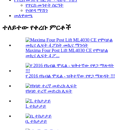
የጥርስ መጎተት ስርዓት
የብየዳ ማሽን
መለዋወጫ
ተለይተው የቀረቡ ምርቶች
Maxima Four Post Lift ML4030 CE የሞባይል
መኪና ሊፍት 4 ፖ...
የ 2016 የኬብል ሞዴል - ዝቅተኛው የዋጋ ማጽዳት !!!
የከባድ ተረኛ መድረክ ሊፍት
L ተከታታይ
ቢ ተከታታይ