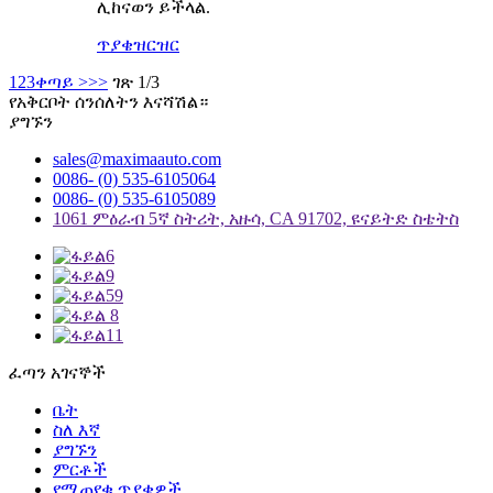
ሊከናወን ይችላል.
ጥያቄ
ዝርዝር
1
2
3
ቀጣይ >
>>
ገጽ 1/3
የአቅርቦት ሰንሰለትን እናሻሽል።
ያግኙን
sales@maximaauto.com
0086- (0) 535-6105064
0086- (0) 535-6105089
1061 ምዕራብ 5ኛ ስትሪት, አዙሳ, CA 91702, ዩናይትድ ስቴትስ
ፈጣን አገናኞች
ቤት
ስለ እኛ
ያግኙን
ምርቶች
የሚጠየቁ ጥያቄዎች