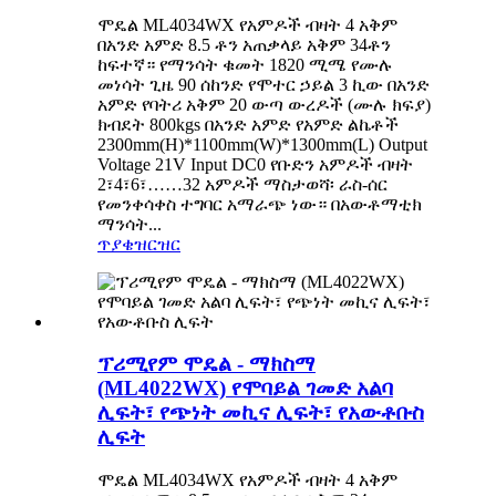
ሞዴል ML4034WX የአምዶች ብዛት 4 አቅም
በአንድ አምድ 8.5 ቶን አጠቃላይ አቅም 34ቶን
ከፍተኛ። የማንሳት ቁመት 1820 ሚሜ የሙሉ
መነሳት ጊዜ 90 ሰከንድ የሞተር ኃይል 3 ኪው በአንድ
አምድ የባትሪ አቅም 20 ውጣ ውረዶች (ሙሉ ክፍያ)
ክብደት 800kgs በአንድ አምድ የአምድ ልኬቶች
2300mm(H)*1100mm(W)*1300mm(L) Output
Voltage 21V Input DC0 የቡድን አምዶች ብዛት
2፣4፣6፣……32 አምዶች ማስታወሻ፡ ራስ-ሰር
የመንቀሳቀስ ተግባር አማራጭ ነው። በአውቶማቲክ
ማንሳት...
ጥያቄ
ዝርዝር
ፕሪሚየም ሞዴል - ማክስማ
(ML4022WX) የሞባይል ገመድ አልባ
ሊፍት፣ የጭነት መኪና ሊፍት፣ የአውቶቡስ
ሊፍት
ሞዴል ML4034WX የአምዶች ብዛት 4 አቅም