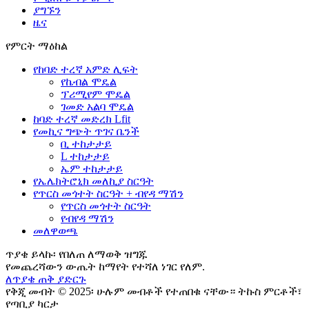
ያግኙን
ዜና
የምርት ማዕከል
የከባድ ተረኛ አምድ ሊፍት
የኬብል ሞዴል
ፕሪሚየም ሞዴል
ገመድ አልባ ሞዴል
ከባድ ተረኛ መድረክ Lfit
የመኪና ግጭት ጥገና ቤንች
ቢ ተከታታይ
L ተከታታይ
ኤም ተከታታይ
የኤሌክትሮኒክ መለኪያ ስርዓት
የጥርስ መጎተት ስርዓት + ብየዳ ማሽን
የጥርስ መጎተት ስርዓት
የብየዳ ማሽን
መለዋወጫ
ጥያቄ ይላኩ፡ የበለጠ ለማወቅ ዝግጁ
የመጨረሻውን ውጤት ከማየት የተሻለ ነገር የለም.
ለጥያቄ ጠቅ ያድርጉ
የቅጂ መብት © 2025፡ ሁሉም መብቶች የተጠበቁ ናቸው። ትኩስ ምርቶች፣
የጣቢያ ካርታ