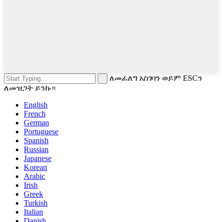
ለመፈለግ አስገባን ወይም ESCን
ለመዝጋት ይንኩ።
English
French
German
Portuguese
Spanish
Russian
Japanese
Korean
Arabic
Irish
Greek
Turkish
Italian
Danish