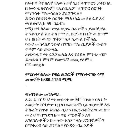
ከፍተኛ ትክክለኛ የእውነተኛ ጊዜ ቁጥጥርን ያቀርባል.
በዘመነ ቴክኖሎጂ፣ የኤስሲኤም ቁጥጥር ስርዓት
የማንሳት ማመሳሰልን ያረጋግጣል።
ድርብ የደህንነት ስርዓት-ሜካኒካል መቆለፊያ እና
የሃይድሮሊክ ቼክ ቫልቭ።
የሚስተካከለው የዊል ድጋፍ ስራዎችን ያመቻቻል.
ተንቀሳቃሽ እና ተለዋዋጭ, ስርዓቱ በቤት ውስጥም
ሆነ ከቤት ውጭ ጥቅም ላይ ሊውል ይችላል.
የውሃ መከላከያ ንድፍ በንግድ ማጠቢያዎች ውስጥ
ጥቅም ላይ ይውላል.
ጠፍጣፋ ፣ የተረጋጋ ወለል እና የኃይል ምንጭ ብቻ
ይጠይቁ ፣ ምንም የመጫኛ ወጪ የለም።
CE ጸድቋል
የሚስተካከለው የዊል ድጋፎች የማስተናገድ ጎማ
መጠኖች ከ380-1156 ሚሜ
.
የኩባንያው መገለጫ፡-
እ.ኤ.አ. በ1992 የተመሰረተው MIT ቡድን ባለፉት
አመታት ከሽያጭ በኋላ በአውቶሞቢል ገበያዎች ላይ
ትኩረት ሰጥቶ እየሰራ ሲሆን በኢንዱስትሪው ውስጥ
መሪ ሆኖ በማደግ ዘመናዊ ምርቶችን እና
አገልግሎቶችን በመላው አለም ላሉ ደንበኞቻችን
በማቅረብ ላይ ይገኛል። የቡድኑ ብራንዶች