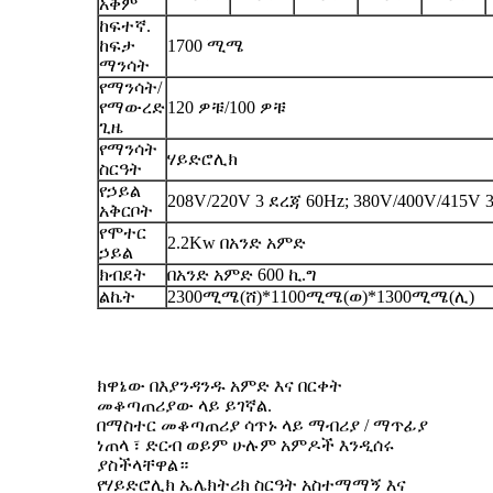
አቅም
ከፍተኛ.
ከፍታ
1700 ሚሜ
ማንሳት
የማንሳት/
የማውረድ
120 ዎቹ/100 ዎቹ
ጊዜ
የማንሳት
ሃይድሮሊክ
ስርዓት
የኃይል
208V/220V 3 ደረጃ 60Hz; 380V/400V/415V 
አቅርቦት
የሞተር
2.2Kw በአንድ አምድ
ኃይል
ክብደት
በአንድ አምድ 600 ኪ.ግ
ልኬት
2300ሚሜ(ሸ)*1100ሚሜ(ወ)*1300ሚሜ(ሊ)
ክዋኔው በእያንዳንዱ አምድ እና በርቀት
መቆጣጠሪያው ላይ ይገኛል.
በማስተር መቆጣጠሪያ ሳጥኑ ላይ ማብሪያ / ማጥፊያ
ነጠላ ፣ ድርብ ወይም ሁሉም አምዶች እንዲሰሩ
ያስችላቸዋል።
የሃይድሮሊክ ኤሌክትሪክ ስርዓት አስተማማኝ እና