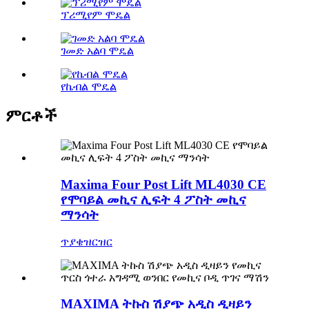
ፕሪሚየም ሞዴል
ገመድ አልባ ሞዴል
የኬብል ሞዴል
ምርቶች
Maxima Four Post Lift ML4030 CE
የሞባይል መኪና ሊፍት 4 ፖስት መኪና
ማንሳት
ጥያቄ
ዝርዝር
MAXIMA ትኩስ ሽያጭ አዲስ ዲዛይን