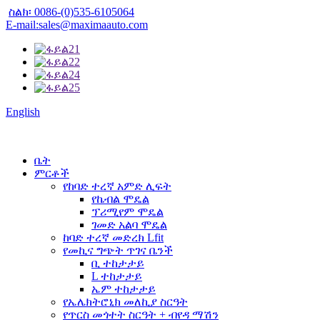
ስልክ፡ 0086-(0)535-6105064
E-mail:sales@maximaauto.com
English
ቤት
ምርቶች
የከባድ ተረኛ አምድ ሊፍት
የኬብል ሞዴል
ፕሪሚየም ሞዴል
ገመድ አልባ ሞዴል
ከባድ ተረኛ መድረክ Lfit
የመኪና ግጭት ጥገና ቤንች
ቢ ተከታታይ
L ተከታታይ
ኤም ተከታታይ
የኤሌክትሮኒክ መለኪያ ስርዓት
የጥርስ መጎተት ስርዓት + ብየዳ ማሽን