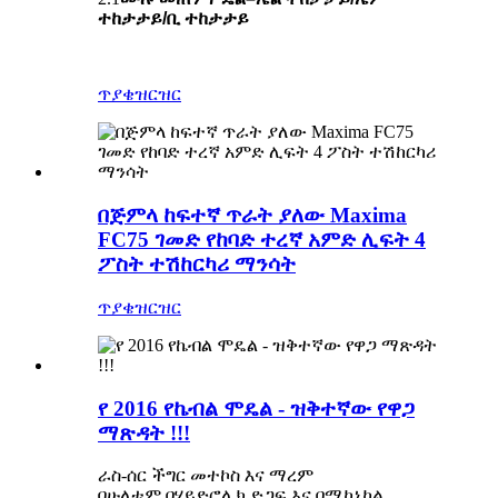
ተከታታይ/ቢ ተከታታይ
ጥያቄ
ዝርዝር
በጅምላ ከፍተኛ ጥራት ያለው Maxima
FC75 ገመድ የከባድ ተረኛ አምድ ሊፍት 4
ፖስት ተሽከርካሪ ማንሳት
ጥያቄ
ዝርዝር
የ 2016 የኬብል ሞዴል - ዝቅተኛው የዋጋ
ማጽዳት !!!
ራስ-ሰር ችግር መተኮስ እና ማረም
በሁለቱም በሃይድሮሊክ ድጋፍ እና በሜካኒካል