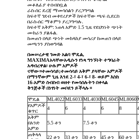
መቆለፊያ ተሰብስቧል
ራስ-ሰር ደረጃ ማመሳሰልን ያረጋግጣል
ከፍተኛ ገደብ መቀየሪያዎች ከፍተኛው ጫፍ ሲደርስ
በራስ-ሰር ማቆምን ያረጋግጣሉ.
ከፍተኛ አቅም: ነጠላ አምድ 1.5 ጊዜ የደህንነት ጭነት
ሙከራን ያልፋል.
ከመጠን በላይ ጭነት መከላከያ መሳሪያ ከመጠን በላይ
መጫንን ያስወግዳል
በመሠረታዊ ገመድ አልባ ሞዴል,
MAXIMA
አላቸው
አዲሱን የነጻ ግንኙነት ተግባራት
አዳብረዋል፡ ሁሉም አምዶች
ናቸው።
ተመሳሳይ;
ተመሳሳይ አቅም ያላቸው አምዶች
በማንኛውም ጊዜ እንደ 2-፣ 4-፣ 6-፣ 8- ወይም እስከ
16-አምድ ስብስብ ወዘተ የመሳሰሉትን በቀላል
ቅንጅቶች በነፃነት መቦደን ይችላሉ።
ሞዴል
ML4022
ML6033
ML4030
ML6045
ML8060
የአምዶች
4
6
4
6
8
ቁጥር
አቅም
በአንድ
5.5 ቶን
7.5 ቶን
አምድ
ጠቅላላ
22 ቶን
33 ቶን
30 ቶን
45 ቶን
60 ቶን