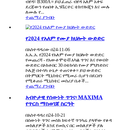
ብየዳ፣ B300A። ይህ ፈጠራ ብየዳ አለም አቀፍ
ደረጃውን የጠበቀ ኢንቬርተር ቴክኖሎጂን እና ሙሉ
ለሙሉ የ...
ተጨማሪ ያንብቡ
የ2024 የአለም የሙያ ክህሎት ውድድር
በአስተዳዳሪው በ24-11-06
እ.ኤ.አ. የ2024 የአለም የሙያ ክህሎት ውድድር
የመጨረሻ - የአውቶሞቲቭ አካል ጥገና እና የውበት
ውድድር በኦክቶበር 30 በቴክሳስ የሙያ ምህንድስና
ኮሌጅ በተሳካ ሁኔታ ተጠናቀቀ። ይህ ውድድር
በትምህርት ሚኒስቴር የሚመራ ሲሆን በደርዘን
የሚቆጠሩ ሚኒስቴር መስሪያ ቤቶች...
ተጨማሪ ያንብቡ
አብዮታዊ የሰውነት ጥገና፡ MAXIMA
የጥርስ ማስወገጃ ስርዓት
በአስተዳዳሪ በ24-10-21
በሰውነት ጥገና መስክ ከፍተኛ ጥንካሬ ያላቸው የቆዳ
መከለያዎች እንደ የመኪና በር መከለያዎች ያሉ