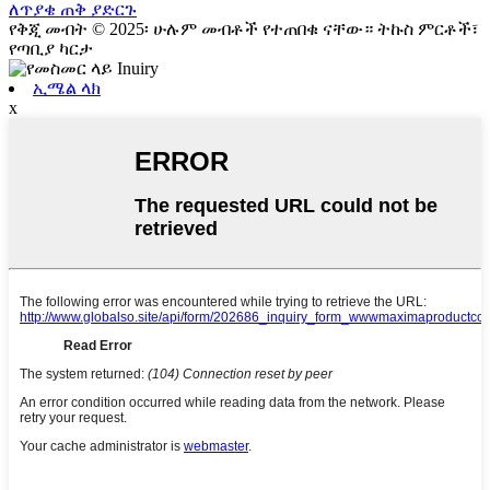
ለጥያቄ ጠቅ ያድርጉ
የቅጂ መብት © 2025፡ ሁሉም መብቶች የተጠበቁ ናቸው። ትኩስ ምርቶች፣
የጣቢያ ካርታ
ኢሜል ላክ
x