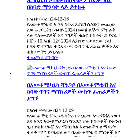
ኤግዚቢሽን፡ በመካከለኛው ምስራቅ ገበያ
በከባድ ማንሳት ላይ ያተኩሩ
በአስተዳዳሪ በ24-12-16
የአውቶሞቲቭ ኢንዱስትሪ እያደገ ሲሄድ፣ መጪው
አውቶ ፓርትስ ዱባይ 2024 በመካከለኛው ምስራቅ
ላሉ ባለሙያዎች እና ንግዶች ቁልፍ ክስተት ይሆናል።
ከጁን 10 እስከ 12፣ 2024 ሊካሄድ የታቀደው ይህ
ከፍተኛ የንግድ ትርኢት የቅርብ ጊዜ ፈጠራዎችን እና
ቴክኖዎችን ያሳያል።
ተጨማሪ ያንብቡ
በአውቶሜካኒካ ሻንጋይ በአውቶሞቲቭ እና
ከባድ ጥገና ማሽነሪዎች ውስጥ ፈጠራዎችን
ያግኙ
በአስተዳዳሪው በ24-12-09
የአውቶሞቲቭ ኢንዱስትሪ በየጊዜው እየተሻሻለ ነው፣
እና እንደ አውቶሜካኒካ ሻንጋይ ያሉ ክስተቶች የቅርብ
ጊዜ የቴክኖሎጂ እና ሜካኒካል እድገቶችን ለማሳየት
ትልቅ ሚና ይጫወታሉ። በአውቶሞቲቭ ምርቶች እና