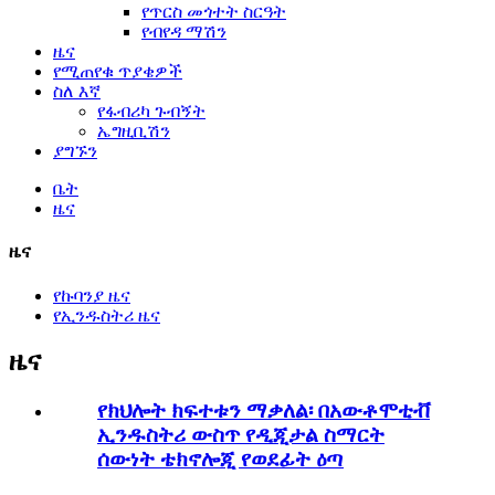
የጥርስ መጎተት ስርዓት
የብየዳ ማሽን
ዜና
የሚጠየቁ ጥያቄዎች
ስለ እኛ
የፋብሪካ ጉብኝት
ኤግዚቢሽን
ያግኙን
ቤት
ዜና
ዜና
የኩባንያ ዜና
የኢንዱስትሪ ዜና
ዜና
የክህሎት ክፍተቱን ማቃለል፡ በአውቶሞቲቭ
ኢንዱስትሪ ውስጥ የዲጂታል ስማርት
ሰውነት ቴክኖሎጂ የወደፊት ዕጣ