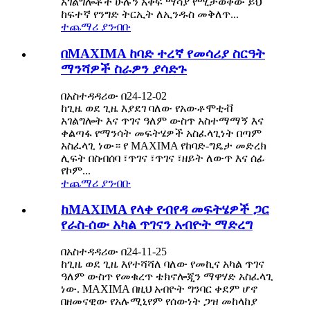
አገልግሎቶች ሁሉን አቀፍ ማሳያ የሚታወቀው ይህ
ከፍተኛ የንግድ ትርኢት ለኢንዱስ መቅለጥ...
ተጨማሪ ያንብቡ
በMAXIMA ከባድ ተረኛ የመሳሪያ ስርዓት
ማንሻዎች ስራዎን ያሳድጉ
በአስተዳዳሪው በ24-12-02
ከጊዜ ወደ ጊዜ እያደገ ባለው የአውቶሞቲቭ
አገልግሎት እና ጥገና ዓለም ውስጥ አስተማማኝ እና
ቀልጣፋ የማንሳት መፍትሄዎች አስፈላጊነት በጣም
አስፈላጊ ነው። የ MAXIMA የከባድ-ግዴታ መድረክ
ሊፍት በስብሰባ ፣ጥገና ፣ጥገና ፣ዘይት ለውጥ እና ሰፊ
የኮም...
ተጨማሪ ያንብቡ
ከMAXIMA የላቀ የብየዳ መፍትሄዎች ጋር
የራስ-ሰው አካል ጥገናን አብዮት ማድረግ
በአስተዳዳሪው በ24-11-25
ከጊዜ ወደ ጊዜ እየተሻሻለ ባለው የመኪና አካል ጥገና
ዓለም ውስጥ የመቁረጥ ቴክኖሎጂን ማዋሃድ አስፈላጊ
ነው. MAXIMA በዚህ አብዮት ግንባር ቀደም ሆኖ
በዘመናዊው የአሉሚኒየም የሰውነት ጋዝ መከላከያ