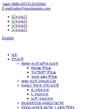
ስልክ፡ 0086-(0)535-6105064
E-mail:sales@maximaauto.com
English
ቤት
ምርቶች
የከባድ ተረኛ አምድ ሊፍት
የኬብል ሞዴል
ፕሪሚየም ሞዴል
ገመድ አልባ ሞዴል
ከባድ ተረኛ መድረክ Lfit
የመኪና ግጭት ጥገና ቤንች
ቢ ተከታታይ
L ተከታታይ
ኤም ተከታታይ
የኤሌክትሮኒክ መለኪያ ስርዓት
የጥርስ መጎተት ስርዓት + ብየዳ ማሽን