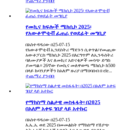
ተጨማሪ ያንብቡ
የመኪና ክፍሎች ሜክሲኮ 2025፡
የአውቶሞቲቭ ፈጠራ የወደፊት መግቢያ
በአስተዳዳሪው በ25-07-15
የአውቶሞቲቭ ኢንደስትሪ ማደጉን ሲቀጥል፣የመጪው
አውቶፓርስ ሜክሲኮ 2025 በእርግጥም ለኢንዱስትሪ
ባለሙያዎች እና ለመኪና አድናቂዎች መሳጭ ድግስ
ያመጣል። 26ኛው የመኪና መለዋወጫ ሜክሲኮ ከ500
በላይ ኩባንያዎችን ከአለም ዙሪያ በማሰባሰብ በ ele...
ተጨማሪ ያንብቡ
የማክስማ ስልታዊ መስፋፋት፡ በ2025
በአለም አቀፍ ገበያ ላይ አተኩር
በአስተዳዳሪው በ25-07-15
እ.ኤ.አ. ወደ 2025 በመመልከት የማክስማ የሽያጭ