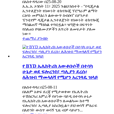
በአስተዳዳሪው በ25-08-20
እ.ኤ.አ. ኦገስት 11፣ 2025 ጉልህ ክስተት - “የዲጂታል
ኢንተለጀንት የሰውነት ቴክኖሎጂ ፕሮግራም ልማት
ርዕሳነ መምህራን ልውውጥ ስብሰባ” በያንታይ
ፔንቲየም ዲጂታል ኢንተለጀንት የሰውነት ቴክኖሎጂ
ማሰልጠኛ ማዕከል ተካሂዷል። ዝግጅቱ በፍጥነት
የሰለጠነ የባለሙያዎችን እጥረት ለመፍታት ያለመ
ነው።
ተጨማሪ ያንብቡ
የ BYD ኤሌክትሪክ አውቶቡሶች በተሳካ
ሁኔታ ወደ ፍሎረንስ፣ ጣሊያን ደረሱ፡
ለሕዝብ ማመላለሻ የሚሆን አረንጓዴ ዝላይ
በአስተዳዳሪ በ25-08-11
በአለም አቀፍ ደረጃ የሚታወቀው የኤሌትሪክ
ተሽከርካሪ አምራች የሆነው ባይዲ በተሳካ ሁኔታ
የኤሌክትሪክ አውቶቡሶችን ለመልካሙ ከተማ
ፍሎረንስ፣ ኢጣሊያ አስረክቧል። ይህ ወሳኝ ምዕራፍ
በእድገት ውስጥ ወሳኝ ጊዜ ብቻ ሳይሆን...