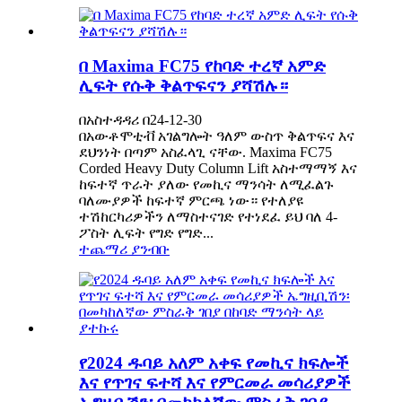
በ Maxima FC75 የከባድ ተረኛ አምድ
ሊፍት የሱቅ ቅልጥፍናን ያሻሽሉ።
በአስተዳዳሪ በ24-12-30
በአውቶሞቲቭ አገልግሎት ዓለም ውስጥ ቅልጥፍና እና
ደህንነት በጣም አስፈላጊ ናቸው. Maxima FC75
Corded Heavy Duty Column Lift አስተማማኝ እና
ከፍተኛ ጥራት ያለው የመኪና ማንሳት ለሚፈልጉ
ባለሙያዎች ከፍተኛ ምርጫ ነው። የተለያዩ
ተሽከርካሪዎችን ለማስተናገድ የተነደፈ ይህ ባለ 4-
ፖስት ሊፍት የግድ የግድ...
ተጨማሪ ያንብቡ
የ2024 ዱባይ አለም አቀፍ የመኪና ክፍሎች
እና የጥገና ፍተሻ እና የምርመራ መሳሪያዎች