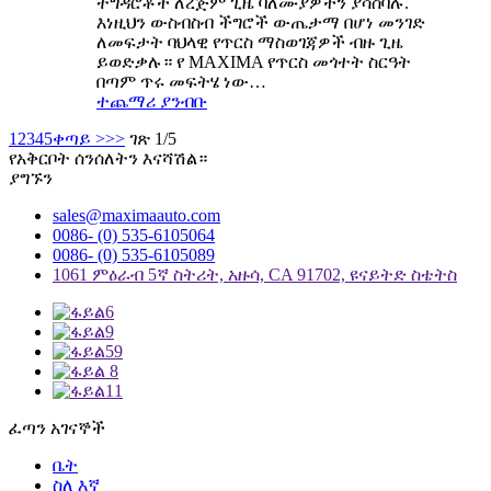
ተግዳሮቶች ለረጅም ጊዜ ባለሙያዎችን ያሳስባሉ.
እነዚህን ውስብስብ ችግሮች ውጤታማ በሆነ መንገድ
ለመፍታት ባህላዊ የጥርስ ማስወገጃዎች ብዙ ጊዜ
ይወድቃሉ። የ MAXIMA የጥርስ መጎተት ስርዓት
በጣም ጥሩ መፍትሄ ነው…
ተጨማሪ ያንብቡ
1
2
3
4
5
ቀጣይ >
>>
ገጽ 1/5
የአቅርቦት ሰንሰለትን እናሻሽል።
ያግኙን
sales@maximaauto.com
0086- (0) 535-6105064
0086- (0) 535-6105089
1061 ምዕራብ 5ኛ ስትሪት, አዙሳ, CA 91702, ዩናይትድ ስቴትስ
ፈጣን አገናኞች
ቤት
ስለ እኛ