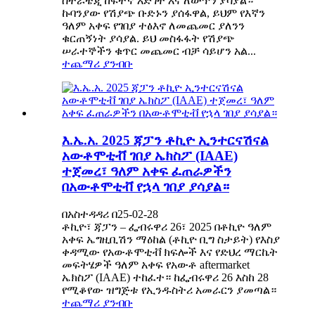
ስትራቴጂ ከፍተኛ እድገት እና ለውጥን ያሳያል።
ኩባንያው የሽያጭ ቡድኑን ያሰፋዋል, ይህም የእኛን
ዓለም አቀፍ የገበያ ተፅእኖ ለመጨመር ያለንን
ቁርጠኝነት ያሳያል. ይህ መስፋፋት የሽያጭ
ሠራተኞችን ቁጥር መጨመር ብቻ ሳይሆን አል...
ተጨማሪ ያንብቡ
እ.ኤ.አ. 2025 ጃፓን ቶኪዮ ኢንተርናሽናል
አውቶሞቲቭ ገበያ ኤክስፖ (IAAE)
ተጀመረ፣ ዓለም አቀፍ ፈጠራዎችን
በአውቶሞቲቭ የኋላ ገበያ ያሳያል።
በአስተዳዳሪ በ25-02-28
ቶኪዮ፣ ጃፓን – ፌብሩዋሪ 26፣ 2025 በቶኪዮ ዓለም
አቀፍ ኤግዚቢሽን ማዕከል (ቶኪዮ ቢግ ስታይት) የእስያ
ቀዳሚው የአውቶሞቲቭ ክፍሎች እና የድህረ ማርኬት
መፍትሄዎች ዓለም አቀፍ የአውቶ aftermarket
ኤክስፖ (IAAE) ተከፈተ። ከፌብሩዋሪ 26 እስከ 28
የሚቆየው ዝግጅቱ የኢንዱስትሪ አመራርን ያመጣል።
ተጨማሪ ያንብቡ