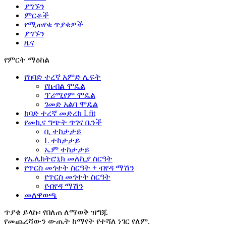
ያግኙን
ምርቶች
የሚጠየቁ ጥያቄዎች
ያግኙን
ዜና
የምርት ማዕከል
የከባድ ተረኛ አምድ ሊፍት
የኬብል ሞዴል
ፕሪሚየም ሞዴል
ገመድ አልባ ሞዴል
ከባድ ተረኛ መድረክ Lfit
የመኪና ግጭት ጥገና ቤንች
ቢ ተከታታይ
L ተከታታይ
ኤም ተከታታይ
የኤሌክትሮኒክ መለኪያ ስርዓት
የጥርስ መጎተት ስርዓት + ብየዳ ማሽን
የጥርስ መጎተት ስርዓት
የብየዳ ማሽን
መለዋወጫ
ጥያቄ ይላኩ፡ የበለጠ ለማወቅ ዝግጁ
የመጨረሻውን ውጤት ከማየት የተሻለ ነገር የለም.