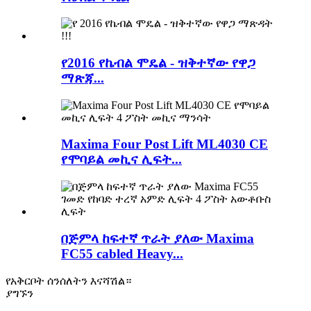
የ2016 የኬብል ሞዴል - ዝቅተኛው የዋጋ
ማጽጃ...
Maxima Four Post Lift ML4030 CE
የሞባይል መኪና ሊፍት...
በጅምላ ከፍተኛ ጥራት ያለው Maxima
FC55 cabled Heavy...
የአቅርቦት ሰንሰለትን እናሻሽል።
ያግኙን