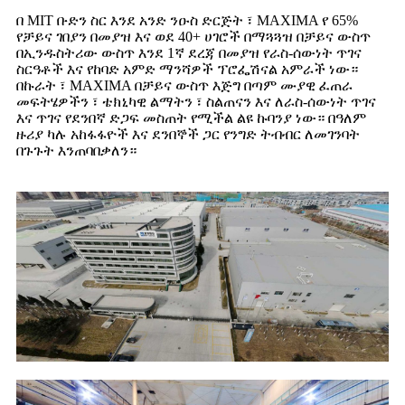
በ MIT ቡድን ስር እንደ አንድ ንዑስ ድርጅት ፣ MAXIMA የ 65%
የቻይና ገበያን በመያዝ እና ወደ 40+ ሀገሮች በማጓጓዝ በቻይና ውስጥ
በኢንዱስትሪው ውስጥ እንደ 1ኛ ደረጃ በመያዝ የራስ-ሰውነት ጥገና
ስርዓቶች እና የከባድ አምድ ማንሻዎች ፕሮፌሽናል አምራች ነው።
በኩራት ፣ MAXIMA በቻይና ውስጥ እጅግ በጣም ሙያዊ ፈጠራ
መፍትሄዎችን ፣ ቴክኒካዊ ልማትን ፣ ስልጠናን እና ለራስ-ሰውነት ጥገና
እና ጥገና የደንበኛ ድጋፍ መስጠት የሚችል ልዩ ኩባንያ ነው። በዓለም
ዙሪያ ካሉ አከፋፋዮች እና ደንበኞች ጋር የንግድ ትብብር ለመገንባት
በጉጉት እንጠባበቃለን።