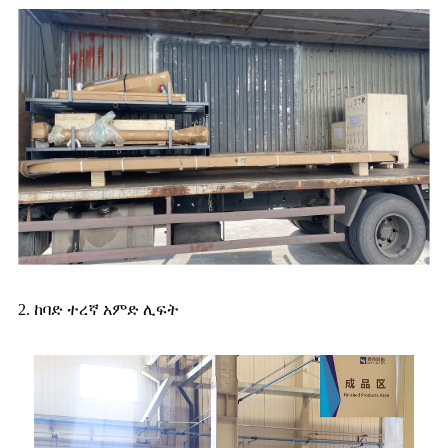
2. ከባድ ተረኛ አምድ ሊፍት