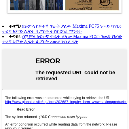
ቀዳሚ፡
በጅምላ ከፍተኛ ጥራት ያለው Maxima FC75 ገመድ የከባድ
ተረኛ አምድ ሊፍት 4 ፖስት ተሽከርካሪ ማንሳት
ቀጣይ፡-
በጅምላ ከፍተኛ ጥራት ያለው Maxima FC55 ገመድ የከባድ
ተረኛ አምድ ሊፍት 4 ፖስት አውቶቡስ ሊፍት