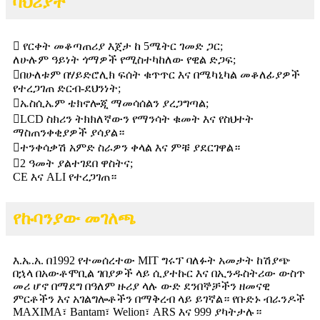
ባህሪያት
 የርቀት መቆጣጠሪያ እጀታ ከ 5ሜትር ገመድ ጋር;
ለሁሉም ዓይነት ጎማዎች የሚስተካከለው የዊል ድጋፍ;
በሁለቱም በሃይድሮሊክ ፍሰት ቁጥጥር እና በሜካኒካል መቆለፊያዎች
የተረጋገጠ ድርብ-ደህንነት;
ኤስሲኤም ቴክኖሎጂ ማመሳሰልን ያረጋግጣል;
LCD ስክሪን ትክክለኛውን የማንሳት ቁመት እና የስህተት
ማስጠንቀቂያዎች ያሳያል።
ተንቀሳቃሽ አምድ ስራዎን ቀላል እና ምቹ ያደርገዋል።
2 ዓመት ያልተገደበ ዋስትና;
CE እና ALI የተረጋገጠ።
የኩባንያው መገለጫ
እ.ኤ.አ. በ1992 የተመሰረተው MIT ግሩፕ ባለፉት አመታት ከሽያጭ
በኋላ በአውቶሞቢል ገበያዎች ላይ ሲያተኩር እና በኢንዱስትሪው ውስጥ
መሪ ሆኖ በማደግ በዓለም ዙሪያ ላሉ ውድ ደንበኞቻችን ዘመናዊ
ምርቶችን እና አገልግሎቶችን በማቅረብ ላይ ይገኛል። የቡድኑ ብራንዶች
MAXIMA፣ Bantam፣ Welion፣ ARS እና 999 ያካትታሉ።