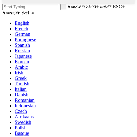
ለመፈለግ አስገባን ወይም ESCን
ለመዝጋት ይንኩ።
English
French
German
Portuguese
Spanish
Russian
Japanese
Korean
Arabic
Irish
Greek
Turkish
Italian
Danish
Romanian
Indonesian
Czech
Afrikaans
Swedish
Polish
Basque