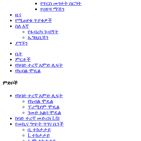
የጥርስ መጎተት ስርዓት
የብየዳ ማሽን
ዜና
የሚጠየቁ ጥያቄዎች
ስለ እኛ
የፋብሪካ ጉብኝት
ኤግዚቢሽን
ያግኙን
ቤት
ምርቶች
የከባድ ተረኛ አምድ ሊፍት
የኬብል ሞዴል
ምድቦች
የከባድ ተረኛ አምድ ሊፍት
የኬብል ሞዴል
ፕሪሚየም ሞዴል
ገመድ አልባ ሞዴል
ከባድ ተረኛ መድረክ Lfit
የመኪና ግጭት ጥገና ቤንች
ቢ ተከታታይ
L ተከታታይ
ኤም ተከታታይ