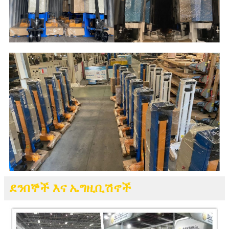
ደንበኞች እና ኤግዚቢሽኖች