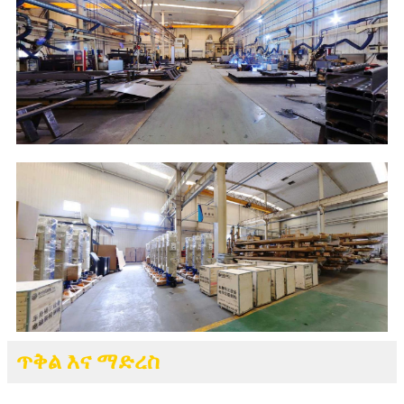
ጥቅል እና ማድረስ