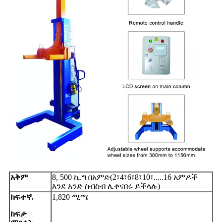
አቅም
8
, 500 ኪ.ግ በአምድ
(2፣4፣6፣8፣10፣.....16 አምዶች
እንደ አንድ ስብስብ ሊቀናበሩ ይችላሉ)
ከፍተኛ.
1,
82
0 ሚሜ
ከፍታ