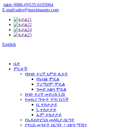
ስልክ፡ 0086-(0)535-6105064
E-mail:sales@maximaauto.com
English
ቤት
ምርቶች
የከባድ ተረኛ አምድ ሊፍት
የኬብል ሞዴል
ፕሪሚየም ሞዴል
ገመድ አልባ ሞዴል
ከባድ ተረኛ መድረክ Lfit
የመኪና ግጭት ጥገና ቤንች
ቢ ተከታታይ
L ተከታታይ
ኤም ተከታታይ
የኤሌክትሮኒክ መለኪያ ስርዓት
የጥርስ መጎተት ስርዓት + ብየዳ ማሽን