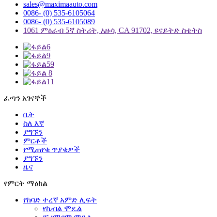
sales@maximaauto.com
0086- (0) 535-6105064
0086- (0) 535-6105089
1061 ምዕራብ 5ኛ ስትሪት, አዙሳ, CA 91702, ዩናይትድ ስቴትስ
ፈጣን አገናኞች
ቤት
ስለ እኛ
ያግኙን
ምርቶች
የሚጠየቁ ጥያቄዎች
ያግኙን
ዜና
የምርት ማዕከል
የከባድ ተረኛ አምድ ሊፍት
የኬብል ሞዴል