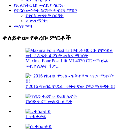
የኤሌክትሮኒክ መለኪያ ስርዓት
የጥርስ መጎተት ስርዓት + ብየዳ ማሽን
የጥርስ መጎተት ስርዓት
የብየዳ ማሽን
መለዋወጫ
ተለይተው የቀረቡ ምርቶች
Maxima Four Post Lift ML4030 CE የሞባይል
መኪና ሊፍት 4 ፖ...
የ 2016 የኬብል ሞዴል - ዝቅተኛው የዋጋ ማጽዳት !!!
የከባድ ተረኛ መድረክ ሊፍት
L ተከታታይ