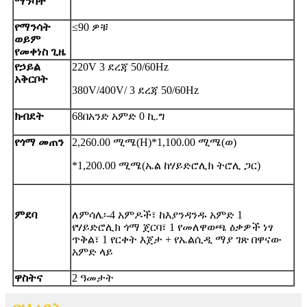
ማንሳት
የማንሳት
≤
90 ዎቹ
ወይም
የመቀነስ ጊዜ
የኃይል
220V 3 ደረጃ 50/60Hz
አቅርቦት
380V/400V/ 3 ደረጃ 50/60Hz
ክብደት
68
በአንድ አምድ 0 ኪ.ግ
የጎማ መጠን
2,260.00 ሚሜ(H)*1,100.00 ሚሜ(ወ)
*1,200.00 ሚሜ(ኤል ከሃይድሮሊክ ትሮሊ ጋር)
ምደባ
ለምሳሌ፡-
4 አምዶች፣ ከእያንዳንዱ አምድ 1
የሃይድሮሊክ ጎማ ጀርባ፣ 1 የመለዋወጫ ዕቃዎች ነፃ
ጥቅል፣ 1 የርቀት እጀታ + የኤልሲዲ ማያ ገጽ በዋናው
አምድ ላይ
ዋስትና
2 ዓመታት