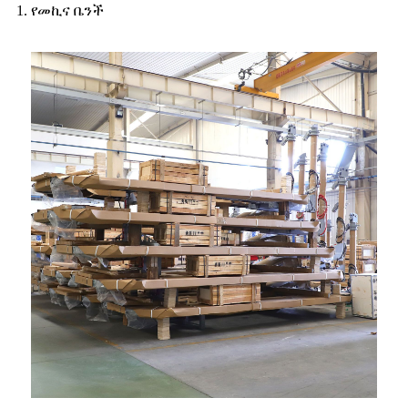
1. የመኪና ቤንች