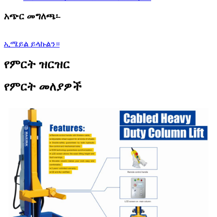
አጭር መግለጫ፡-
ኢሜይል ይላኩልን።
የምርት ዝርዝር
የምርት መለያዎች