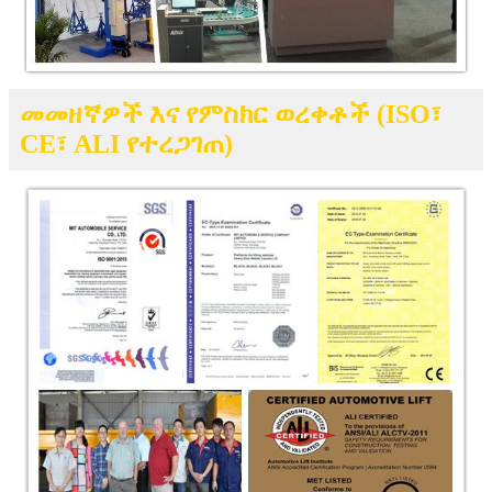
መመዘኛዎች እና የምስክር ወረቀቶች (ISO፣
CE፣ ALI የተረጋገጠ)