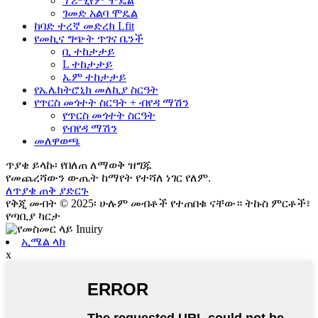
ፕሪሚየም ሞዴል
ገመድ አልባ ሞዴል
ከባድ ተረኛ መድረክ Lfit
የመኪና ግጭት ጥገና ቤንች
ቢ ተከታታይ
L ተከታታይ
ኤም ተከታታይ
የኤሌክትሮኒክ መለኪያ ስርዓት
የጥርስ መጎተት ስርዓት + ብየዳ ማሽን
የጥርስ መጎተት ስርዓት
የብየዳ ማሽን
መለዋወጫ
ጥያቄ ይላኩ፡ የበለጠ ለማወቅ ዝግጁ
የመጨረሻውን ውጤት ከማየት የተሻለ ነገር የለም.
ለጥያቄ ጠቅ ያድርጉ
የቅጂ መብት © 2025፡ ሁሉም መብቶች የተጠበቁ ናቸው። ትኩስ ምርቶች፣
የጣቢያ ካርታ
ኢሜል ላክ
x