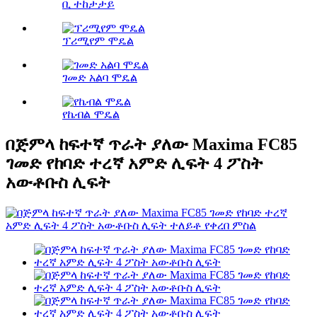
ቢ ተከታታይ
ፕሪሚየም ሞዴል
ገመድ አልባ ሞዴል
የኬብል ሞዴል
በጅምላ ከፍተኛ ጥራት ያለው Maxima FC85
ገመድ የከባድ ተረኛ አምድ ሊፍት 4 ፖስት
አውቶቡስ ሊፍት