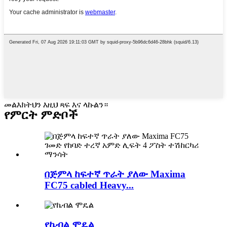
መልእክትህን እዚህ ጻፍ እና ላኩልን።
የምርት ምድቦች
በጅምላ ከፍተኛ ጥራት ያለው Maxima
FC75 cabled Heavy...
የኬብል ሞዴል