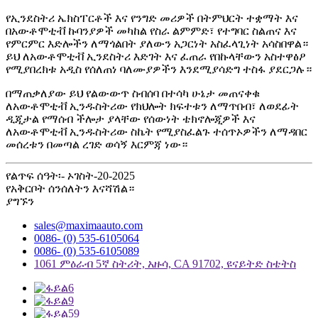
የኢንደስትሪ ኤክስፐርቶች እና የንግድ መሪዎች በትምህርት ተቋማት እና
በአውቶሞቲቭ ኩባንያዎች መካከል የስራ ልምምድ፣ የተግባር ስልጠና እና
የምርምር እድሎችን ለማጎልበት ያለውን አጋርነት አስፈላጊነት አሳስበዋል።
ይህ ለአውቶሞቲቭ ኢንደስትሪ እድገት እና ፈጠራ የበኩላቸውን አስተዋፅዖ
የሚያበረክቱ አዲስ የሰለጠነ ባለሙያዎችን እንደሚያሳድግ ተስፋ ያደርጋሉ።
በማጠቃለያው ይህ የልውውጥ ስብሰባ በተሳካ ሁኔታ መጠናቀቁ
ለአውቶሞቲቭ ኢንዱስትሪው የክህሎት ክፍተቱን ለማጥበብ፣ ለወደፊት
ዲጂታል የማሰብ ችሎታ ያላቸው የሰውነት ቴክኖሎጂዎች እና
ለአውቶሞቲቭ ኢንዱስትሪው ስኬት የሚያስፈልጉ ተሰጥኦዎችን ለማዳበር
መሰረቱን በመጣል ረገድ ወሳኝ እርምጃ ነው።
የልጥፍ ሰዓት፡- ኦገስት-20-2025
የአቅርቦት ሰንሰለትን እናሻሽል።
ያግኙን
sales@maximaauto.com
0086- (0) 535-6105064
0086- (0) 535-6105089
1061 ምዕራብ 5ኛ ስትሪት, አዙሳ, CA 91702, ዩናይትድ ስቴትስ