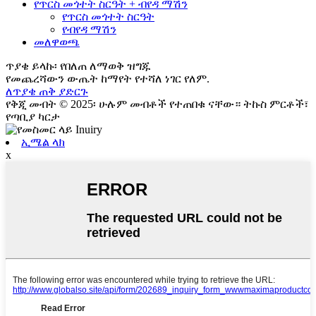
የጥርስ መጎተት ስርዓት + ብየዳ ማሽን
የጥርስ መጎተት ስርዓት
የብየዳ ማሽን
መለዋወጫ
ጥያቄ ይላኩ፡ የበለጠ ለማወቅ ዝግጁ
የመጨረሻውን ውጤት ከማየት የተሻለ ነገር የለም.
ለጥያቄ ጠቅ ያድርጉ
የቅጂ መብት © 2025፡ ሁሉም መብቶች የተጠበቁ ናቸው። ትኩስ ምርቶች፣
የጣቢያ ካርታ
ኢሜል ላክ
x