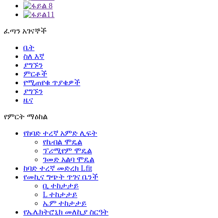
ፈጣን አገናኞች
ቤት
ስለ እኛ
ያግኙን
ምርቶች
የሚጠየቁ ጥያቄዎች
ያግኙን
ዜና
የምርት ማዕከል
የከባድ ተረኛ አምድ ሊፍት
የኬብል ሞዴል
ፕሪሚየም ሞዴል
ገመድ አልባ ሞዴል
ከባድ ተረኛ መድረክ Lfit
የመኪና ግጭት ጥገና ቤንች
ቢ ተከታታይ
L ተከታታይ
ኤም ተከታታይ
የኤሌክትሮኒክ መለኪያ ስርዓት