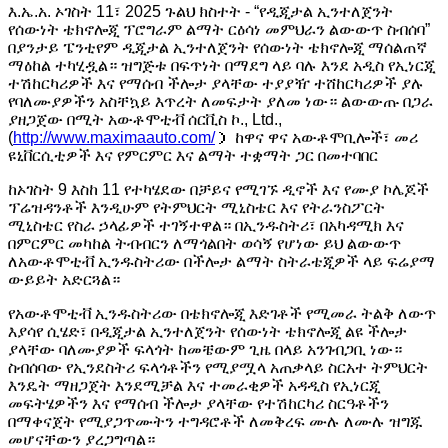
እ.ኤ.አ. ኦገስት 11፣ 2025 ጉልህ ክስተት - “የዲጂታል ኢንተለጀንት
የሰውነት ቴክኖሎጂ ፕሮግራም ልማት ርዕሳነ መምህራን ልውውጥ ስብሰባ”
በያንታይ ፔንቲየም ዲጂታል ኢንተለጀንት የሰውነት ቴክኖሎጂ ማሰልጠኛ
ማዕከል ተካሂዷል። ዝግጅቱ በፍጥነት በማደግ ላይ ባሉ እንደ አዲስ የኢነርጂ
ተሽከርካሪዎች እና የማሰብ ችሎታ ያላቸው ተያያዥ ተሸከርካሪዎች ያሉ
የባለሙያዎችን አስቸኳይ እጥረት ለመፍታት ያለመ ነው። ልውውጡ በጋራ
ያዘጋጀው በሚት አውቶሞቲቭ ሰርቪስ ኮ., Ltd.,
(
http://www.maximaauto.com/
） ከዋና ዋና አውቶሞቢሎች፣ መሪ
ዩኒቨርሲቲዎች እና የምርምር እና ልማት ተቋማት ጋር በመተባበር
ከኦገስት 9 እስከ 11 የተካሄደው በቻይና የሚገኙ ዲኖች እና የሙያ ኮሌጆች
ፕሬዝዳንቶች እንዲሁም የትምህርት ሚኒስቴር እና የትራንስፖርት
ሚኒስቴር የስራ ኃላፊዎች ተገኝተዋል። በኢንዱስትሪ፣ በአካዳሚክ እና
በምርምር መካከል ትብብርን ለማጎልበት ወሳኝ የሆነው ይህ ልውውጥ
ለአውቶሞቲቭ ኢንዱስትሪው በችሎታ ልማት ስትራቴጂዎች ላይ ፍሬያማ
ውይይት አድርጓል።
የአውቶሞቲቭ ኢንዱስትሪው በቴክኖሎጂ እድገቶች የሚመራ ትልቅ ለውጥ
እያሳየ ሲሄድ፣ በዲጂታል ኢንተለጀንት የሰውነት ቴክኖሎጂ ልዩ ችሎታ
ያላቸው ባለሙያዎች ፍላጎት ከመቼውም ጊዜ በላይ አንገብጋቢ ነው።
ስብሰባው የኢንደስትሪ ፍላጎቶችን የሚያሟላ አጠቃላይ ስርአተ ትምህርት
እንዴት ማዘጋጀት እንደሚቻል እና ተመራቂዎች አዳዲስ የኢነርጂ
መፍትሄዎችን እና የማሰብ ችሎታ ያላቸው የተሽከርካሪ ስርዓቶችን
በማቀናጀት የሚያጋጥሙትን ተግዳሮቶች ለመቅረፍ ሙሉ ለሙሉ ዝግጁ
መሆናቸውን ያረጋግጣል።