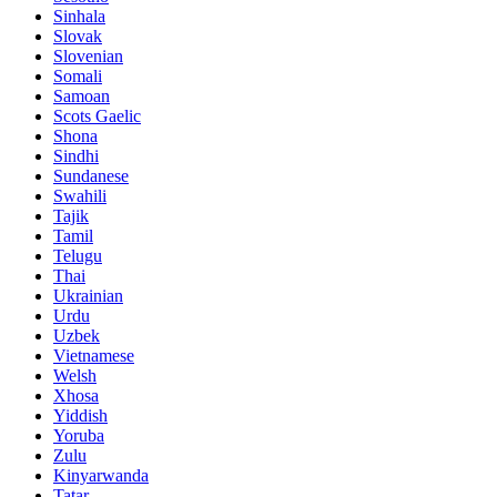
Sinhala
Slovak
Slovenian
Somali
Samoan
Scots Gaelic
Shona
Sindhi
Sundanese
Swahili
Tajik
Tamil
Telugu
Thai
Ukrainian
Urdu
Uzbek
Vietnamese
Welsh
Xhosa
Yiddish
Yoruba
Zulu
Kinyarwanda
Tatar