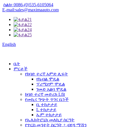
ስልክ፡ 0086-(0)535-6105064
E-mail:sales@maximaauto.com
English
ቤት
ምርቶች
የከባድ ተረኛ አምድ ሊፍት
የኬብል ሞዴል
ፕሪሚየም ሞዴል
ገመድ አልባ ሞዴል
ከባድ ተረኛ መድረክ Lfit
የመኪና ግጭት ጥገና ቤንች
ቢ ተከታታይ
L ተከታታይ
ኤም ተከታታይ
የኤሌክትሮኒክ መለኪያ ስርዓት
የጥርስ መጎተት ስርዓት + ብየዳ ማሽን