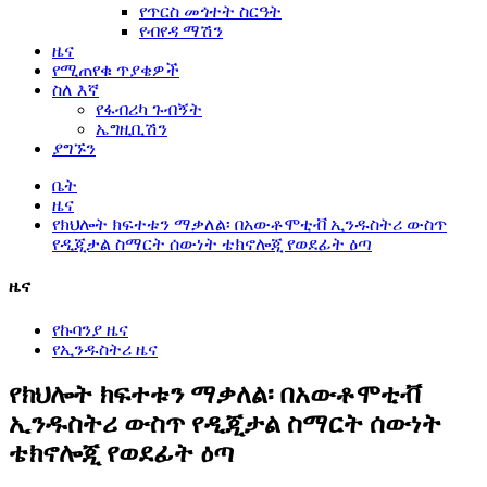
የጥርስ መጎተት ስርዓት
የብየዳ ማሽን
ዜና
የሚጠየቁ ጥያቄዎች
ስለ እኛ
የፋብሪካ ጉብኝት
ኤግዚቢሽን
ያግኙን
ቤት
ዜና
የክህሎት ክፍተቱን ማቃለል፡ በአውቶሞቲቭ ኢንዱስትሪ ውስጥ
የዲጂታል ስማርት ሰውነት ቴክኖሎጂ የወደፊት ዕጣ
ዜና
የኩባንያ ዜና
የኢንዱስትሪ ዜና
የክህሎት ክፍተቱን ማቃለል፡ በአውቶሞቲቭ
ኢንዱስትሪ ውስጥ የዲጂታል ስማርት ሰውነት
ቴክኖሎጂ የወደፊት ዕጣ