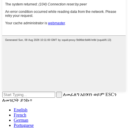
ለመፈለግ አስገባን ወይም ESCን
ለመዝጋት ይንኩ።
English
French
German
Portuguese